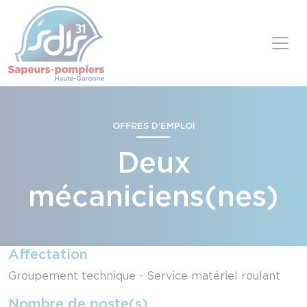
Panneau de gestion des cookies
Skip to content
OFFRES D’EMPLOI
Deux
mécaniciens(nes)
Affectation
Groupement technique - Service matériel roulant
Nombre de poste(s)