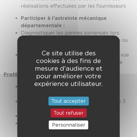
réalisations effectuées par les fournisseurs
Participer à l’astreinte mécanique
départementale :
Diagnostiquer les pannes survenues lors
d’une intervention, assurer le dépannage ou
décider du rapatriement du véhicule
Ce site utilise des
Aider le CODIS à prendre la décision en vue
cookies à des fins de
du remplacement d’un véhicule en panne
mesure d'audience et
Profil
:
pour améliorer votre
expérience utilisateur.
CAP ou BEP d’électromécanicien ou
mécanicien (VL, PL souhaité)
Tout accepter
Expérience professionnelle souhaitée de 3
ans minimum
Tout refuser
Permis poids lourd souhaité
Connaissance des moteurs à essence,
Personnaliser
injection, diésel