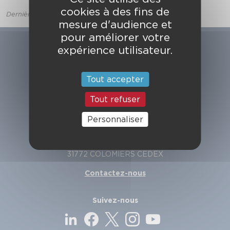
cookies à des fins de
Dernière mise à jour le 15 mars 2017
mesure d'audience et
pour améliorer votre
expérience utilisateur.
Tout accepter
Tout refuser
Personnaliser
SDIS de la Haute-Garonne
49, chemin de l'Armurié
C.S. 80123
31772 COLOMIERS CEDEX
Contactez-nous
Suivez-nous