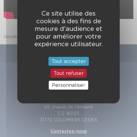
Ce site utilise des
cookies à des fins de
mesure d'audience et
pour améliorer votre
Dernière mise à jour le 30 juin 2026
expérience utilisateur.
Tout accepter
Tout refuser
Personnaliser
SDIS de la Haute-Garonne
49, chemin de l'Armurié
C.S. 80123
31772 COLOMIERS CEDEX
Contactez-nous