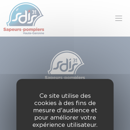
Panneau de gestion des cookies
Skip to content
SDIS de la Haute-Garonne
Ce site utilise des
49, chemin de l'Armurié
cookies à des fins de
C.S. 80123
31772 COLOMIERS CEDEX
mesure d'audience et
pour améliorer votre
Contactez-nous
expérience utilisateur.