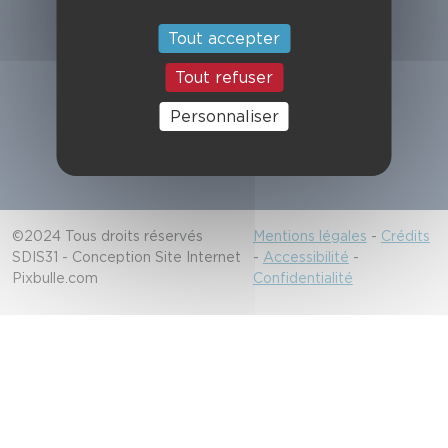
Suivez-nous
Tout accepter
Tout refuser
Alerter les secours
Personnaliser
18/112
©2024 Tous droits réservés
Mentions légales
-
Crédits
SDIS31 - Conception Site Internet
-
Accessibilité
-
Pixbulle.com
Confidentialité