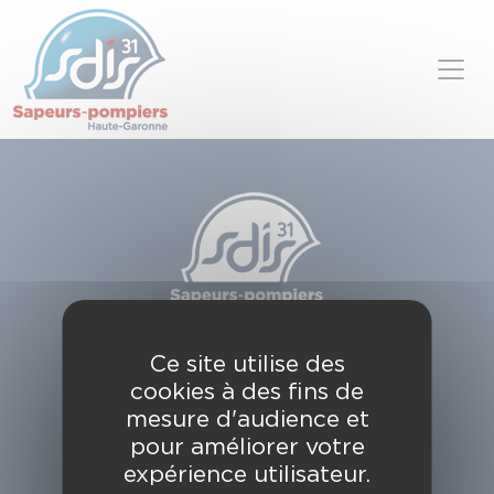
Panneau de gestion des cookies
Skip to content
SDIS de la Haute-Garonne
Ce site utilise des
49, chemin de l'Armurié
cookies à des fins de
C.S. 80123
31772 COLOMIERS CEDEX
mesure d'audience et
pour améliorer votre
Contactez-nous
expérience utilisateur.