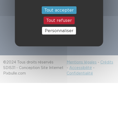
Suivez-nous
Tout accepter
Tout refuser
Alerter les secours
Personnaliser
18/112
©2024 Tous droits réservés
Mentions légales
-
Crédits
SDIS31 - Conception Site Internet
-
Accessibilité
-
Pixbulle.com
Confidentialité