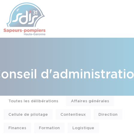
Panneau de gestion des cookies
Skip to content
gan
onseil d'administrati
Toutes les délibérations
Affaires générales
Cellule de pilotage
Contentieux
Direction
Finances
Formation
Logistique