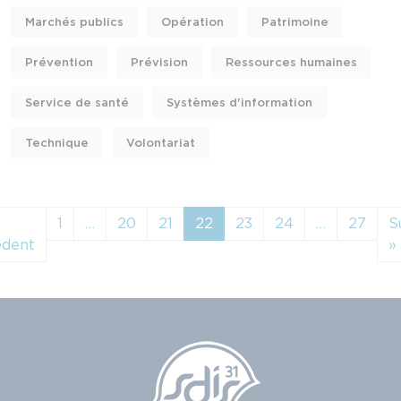
Marchés publics
Opération
Patrimoine
Prévention
Prévision
Ressources humaines
Service de santé
Systèmes d'information
Technique
Volontariat
1
…
20
21
22
23
24
…
27
S
édent
»