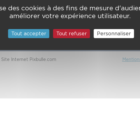
min de l'Armurié
lise des cookies à des fins de mesure d'audi
123
améliorer votre expérience utilisateur.
 COLOMIERS CEDEX
ctez-nous
Tout accepter
Tout refuser
Personnaliser
Site Internet Pixbulle.com
Mentions