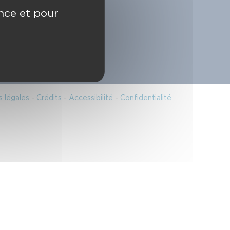
18/112
ence et pour
 légales
-
Crédits
-
Accessibilité
-
Confidentialité