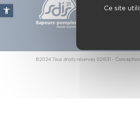
49, che
Ouvrir la barre d’outils
Ce site uti
C.S. 80
31772
Conta
©2024 Tous droits réservés SDIS31 - Conception 