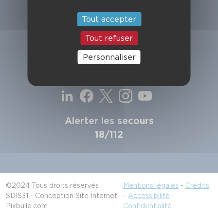
SDIS de la Haute-Garonne
49, chemin de l'Armurié
Tout accepter
C.S. 80123
31772 COLOMIERS CEDEX
Tout refuser
Contactez-nous
Personnaliser
Suivez-nous
Alerter les secours
18/112
©2024 Tous droits réservés
Mentions légales
-
Crédits
SDIS31 - Conception Site Internet
-
Accessibilité
-
Pixbulle.com
Confidentialité