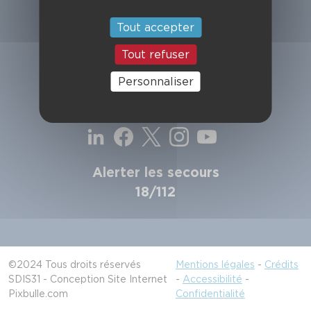
SDIS de la Haute-Garonne
49, chemin de l'Armurié
Tout accepter
C.S. 80123
31772 COLOMIERS CEDEX
Tout refuser
Contactez-nous
Personnaliser
Suivez-nous
Alerter les secours
18/112
©2024 Tous droits réservés
Mentions légales
-
Crédits
SDIS31 - Conception Site Internet
-
Accessibilité
-
Pixbulle.com
Confidentialité