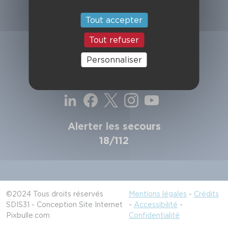
SDIS de la Haute-Garonne
49, chemin de l'Armurié
Tout accepter
C.S. 80123
31772 COLOMIERS CEDEX
Tout refuser
Contactez-nous
Personnaliser
Suivez-nous
Alerter les secours
18/112
©2024 Tous droits réservés
Mentions légales
-
Crédits
SDIS31 - Conception Site Internet
-
Accessibilité
-
Pixbulle.com
Confidentialité