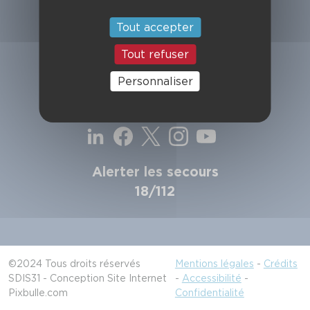
SDIS de la Haute-Garonne
49, chemin de l'Armurié
Tout accepter
C.S. 80123
31772 COLOMIERS CEDEX
Tout refuser
Contactez-nous
Personnaliser
Suivez-nous
Alerter les secours
18/112
©2024 Tous droits réservés
Mentions légales
-
Crédits
SDIS31 - Conception Site Internet
-
Accessibilité
-
Pixbulle.com
Confidentialité