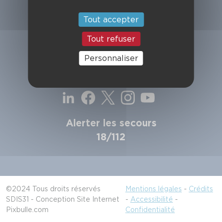
SDIS de la Haute-Garonne
49, chemin de l'Armurié
Tout accepter
C.S. 80123
31772 COLOMIERS CEDEX
Tout refuser
Contactez-nous
Personnaliser
Suivez-nous
Alerter les secours
18/112
©2024 Tous droits réservés
Mentions légales
-
Crédits
SDIS31 - Conception Site Internet
-
Accessibilité
-
Pixbulle.com
Confidentialité