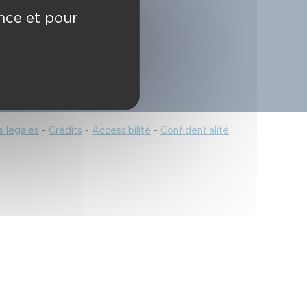
18/112
ence et pour
 légales
-
Crédits
-
Accessibilité
-
Confidentialité