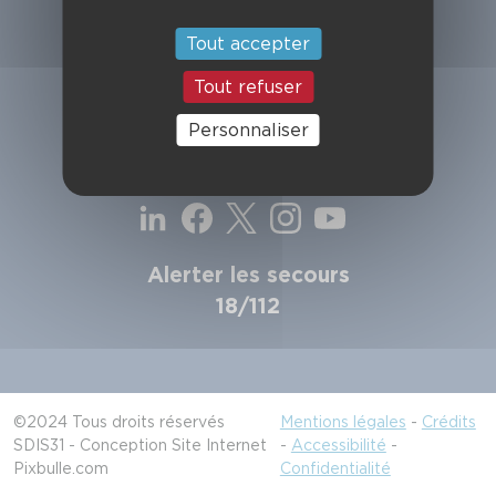
SDIS de la Haute-Garonne
49, chemin de l'Armurié
Tout accepter
C.S. 80123
31772 COLOMIERS CEDEX
Tout refuser
Contactez-nous
Personnaliser
Suivez-nous
Alerter les secours
18/112
©2024 Tous droits réservés
Mentions légales
-
Crédits
SDIS31 - Conception Site Internet
-
Accessibilité
-
Pixbulle.com
Confidentialité