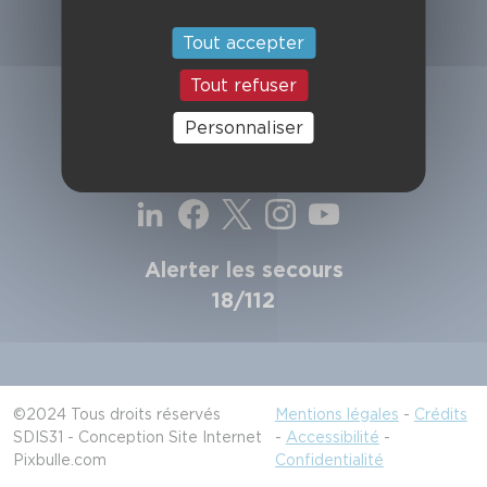
SDIS de la Haute-Garonne
49, chemin de l'Armurié
Tout accepter
C.S. 80123
31772 COLOMIERS CEDEX
Tout refuser
Contactez-nous
Personnaliser
Suivez-nous
Alerter les secours
18/112
©2024 Tous droits réservés
Mentions légales
-
Crédits
SDIS31 - Conception Site Internet
-
Accessibilité
-
Pixbulle.com
Confidentialité