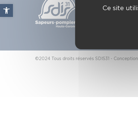
49, che
Ouvrir la barre d’outils
Ce site uti
C.S. 80
31772
Conta
©2024 Tous droits réservés SDIS31 - Conception 