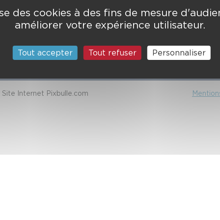
min de l'Armurié
lise des cookies à des fins de mesure d'audi
123
améliorer votre expérience utilisateur.
 COLOMIERS CEDEX
ctez-nous
Tout accepter
Tout refuser
Personnaliser
Site Internet Pixbulle.com
Mentions