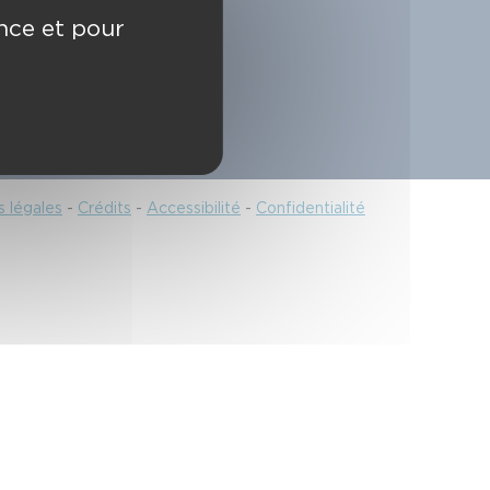
18/112
ence et pour
 légales
-
Crédits
-
Accessibilité
-
Confidentialité