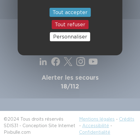
SDIS de la Haute-Garonne
49, chemin de l'Armurié
Tout accepter
C.S. 80123
31772 COLOMIERS CEDEX
Tout refuser
Contactez-nous
Personnaliser
Suivez-nous
Alerter les secours
18/112
©2024 Tous droits réservés
Mentions légales
-
Crédits
SDIS31 - Conception Site Internet
-
Accessibilité
-
Pixbulle.com
Confidentialité