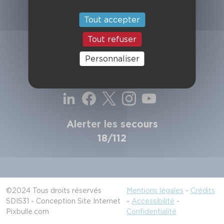
SDIS de la Haute-Garonne
49, chemin de l'Armurié
Tout accepter
C.S. 80123
31772 COLOMIERS CEDEX
Tout refuser
Contactez-nous
Personnaliser
Suivez-nous
Alerter les secours
18/112
©2024 Tous droits réservés
Mentions légales
-
Crédits
SDIS31 - Conception Site Internet
-
Accessibilité
-
Pixbulle.com
Confidentialité