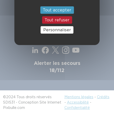
SDIS de la Haute-Garonne
49, chemin de l'Armurié
Tout accepter
C.S. 80123
31772 COLOMIERS CEDEX
Tout refuser
Contactez-nous
Personnaliser
Suivez-nous
Alerter les secours
18/112
©2024 Tous droits réservés
Mentions légales
-
Crédits
SDIS31 - Conception Site Internet
-
Accessibilité
-
Pixbulle.com
Confidentialité