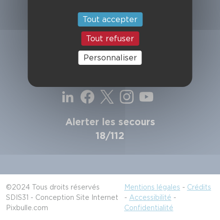
SDIS de la Haute-Garonne
49, chemin de l'Armurié
Tout accepter
C.S. 80123
31772 COLOMIERS CEDEX
Tout refuser
Contactez-nous
Personnaliser
Suivez-nous
Alerter les secours
18/112
©2024 Tous droits réservés
Mentions légales
-
Crédits
SDIS31 - Conception Site Internet
-
Accessibilité
-
Pixbulle.com
Confidentialité