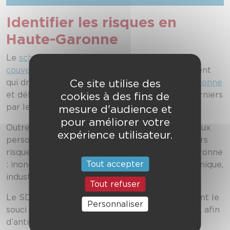
Identifier les risques en
Haute-Garonne
Le
schéma départemental d’analyse et de
couverture des risques (SDACR)
est un document
Ce site utilise des
qui dresse l’inventaire
des risques en Haute-Garonne
cookies à des fins de
et définit les objectifs de couverture de ces derniers
par les sapeurs-pompiers.
mesure d'audience et
pour améliorer votre
Outre les risques courants (secours d'urgence aux
expérience utilisateur.
personnes, lutte contre les incendies…), plusieurs
risques particuliers sont identifiés en Haute-Garonne
Tout accepter
: inondation, mouvements de terrain, risque sismique,
industriel…
Tout refuser
Le SDIS travaille sur chaque risque en combinant le
Personnaliser
souci de la prévention et celui de l’intervention, afin
d’anticiper les crises et les catastrophes.