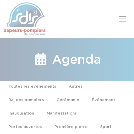
Panneau de gestion des cookies
Skip to content
Agenda
Toutes les évènements
Autres
Bal des pompiers
Cérémonie
Événement
Inauguration
Manifestations
Portes ouvertes
Première pierre
Sport