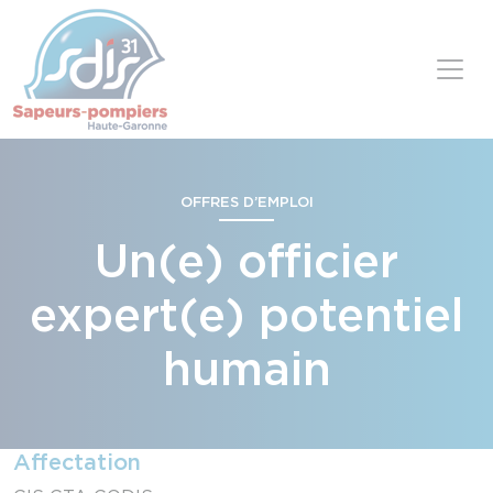
Panneau de gestion des cookies
Skip to content
OFFRES D’EMPLOI
Un(e) officier
expert(e) potentiel
humain
Affectation