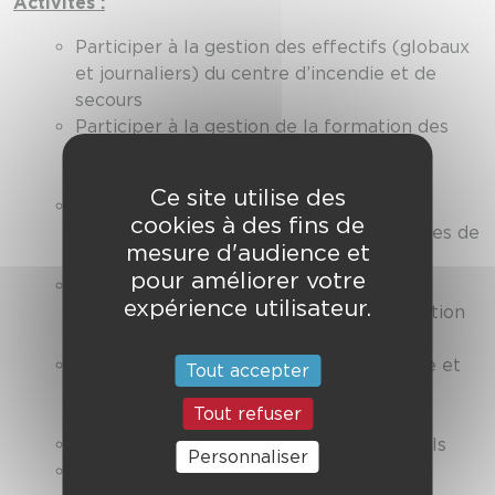
Activités :
Participer à la gestion des effectifs (globaux
et journaliers) du centre d’incendie et de
secours
Participer à la gestion de la formation des
personnels du centre d’incendie et de
secours
Ce site utilise des
Participer à la gestion administrative du
cookies à des fins de
temps de travail et des différents régimes de
mesure d'audience et
travail
pour améliorer votre
Réceptionner, traiter et diffuser les
expérience utilisateur.
informations liées à l’emploi et la formation
(activité, congés, convocation, maladie)
Être référent des officiers chefs de salle et
Tout accepter
des personnels du CTA CODIS dans le
Tout refuser
domaine RH
Suivre l’aptitude médicale des personnels
Personnaliser
Mettre à jour les tableaux de bord /