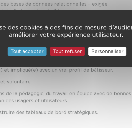
 des bases de données relationnelles – exigée
cript – fortement souhaitée
I (Power BI, Business Objects) et ETL – souhaitée
ctures (VMware, Azure) – souhaitée
lise des cookies à des fins de mesure d'audi
ateurs finaux sur les nouveaux outils – facultative
améliorer votre expérience utilisateur.
e autre collectivité, si possible un SDIS – souhaitée
s techniques
Tout accepter
Tout refuser
Personnaliser
 et impliqué(e) avec un vrai profil de bâtisseur.
et volontaire.
e sens de la pédagogie, du travail en équipe avec de bon
n des usagers et utilisateurs.
truire des tableaux de bord stratégiques.