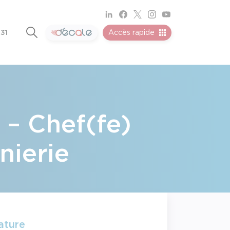
 31
Accès rapide
 – Chef(fe)
nierie
ature