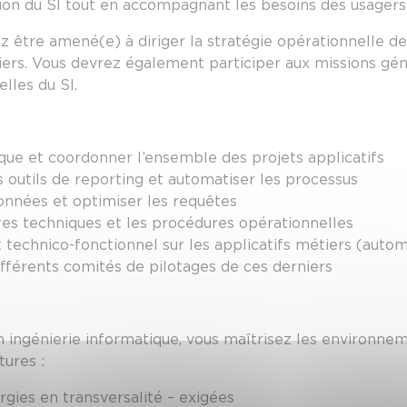
ion du SI tout en accompagnant les besoins des usager
être amené(e) à diriger la stratégie opérationnelle d
iers. Vous devrez également participer aux missions gén
lles du SI.
ue et coordonner l’ensemble des projets applicatifs
 outils de reporting et automatiser les processus
onnées et optimiser les requêtes
es techniques et les procédures opérationnelles
echnico-fonctionnel sur les applicatifs métiers (automa
fférents comités de pilotages de ces derniers
en ingénierie informatique, vous maîtrisez les environn
tures :
gies en transversalité – exigées