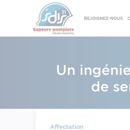
Panneau de gestion des cookies
REJOIGNEZ-NOUS
C
Skip to content
Un ingénie
de se
Affectation