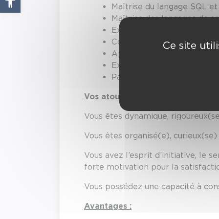
Maîtrise du langage SQL et
Maîtrise des langages de s
Expérience sur les outils B
Connaissance des infrastru
Ce site uti
Aptitude à former les utilis
Expérience similaire dans un
Participation aux astreinte
Vos atouts :
Vous êtes dynamique, rigoureux(se)
Vous êtes organisé(e), curieux(se) 
Vous avez l’esprit d’initiative, l
forte motivation pour la satisfactio
Vous possédez une capacité à cons
Avantages :