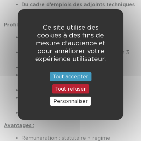
Du cadre d’emplois des adjoints techniques
territoriaux
Profil
:
Ce site utilise des
cookies à des fins de
CAP ou BEP d’électromécanicien ou
mesure d'audience et
mécanicien (VL, PL souhaité)
pour améliorer votre
Expérience professionnelle souhaitée de 3
expérience utilisateur.
ans minimum
Permis poids lourd souhaité
Connaissance des moteurs à essence,
Tout accepter
injection, diésel
Tout refuser
Connaissances en hydraulique
Qualités relationnelles pour travailler en
Personnaliser
équipe
Rigueur, sens des responsabilités
Avantages :
Rémunération : statutaire + régime