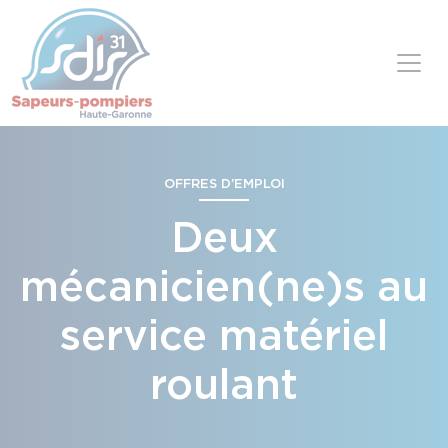
Panneau de gestion des cookies
Skip to content
OFFRES D’EMPLOI
Deux
mécanicien(ne)s au
service matériel
roulant