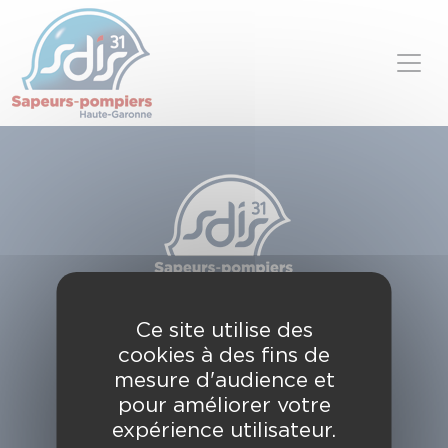
Panneau de gestion des cookies
Skip to content
SDIS de la Haute-Garonne
Ce site utilise des
49, chemin de l'Armurié
cookies à des fins de
C.S. 80123
31772 COLOMIERS CEDEX
mesure d'audience et
pour améliorer votre
Contactez-nous
expérience utilisateur.