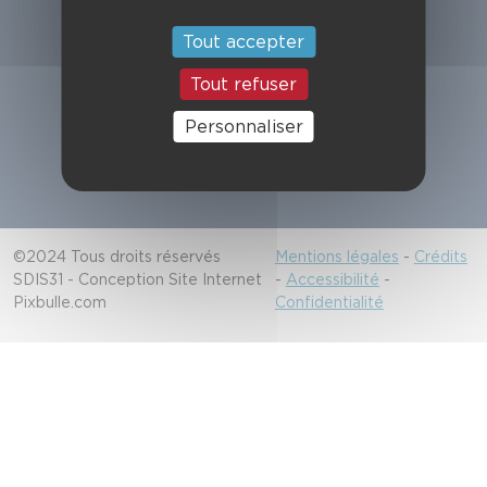
Suivez-nous
Tout accepter
Tout refuser
Alerter les secours
Personnaliser
18/112
©2024 Tous droits réservés
Mentions légales
-
Crédits
SDIS31 - Conception Site Internet
-
Accessibilité
-
Pixbulle.com
Confidentialité