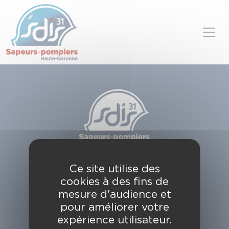
Panneau de gestion des cookies
Skip to content
SDIS de la Haute-Garonne
Ce site utilise des
49, chemin de l'Armurié
cookies à des fins de
C.S. 80123
31772 COLOMIERS CEDEX
mesure d'audience et
pour améliorer votre
Contactez-nous
expérience utilisateur.