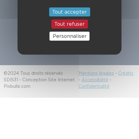
Suivez-nous
Tout accepter
Tout refuser
Alerter les secours
Personnaliser
18/112
©2024 Tous droits réservés
Mentions légales
-
Crédits
SDIS31 - Conception Site Internet
-
Accessibilité
-
Pixbulle.com
Confidentialité