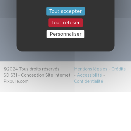
Suivez-nous
Tout accepter
Tout refuser
Alerter les secours
Personnaliser
18/112
©2024 Tous droits réservés
Mentions légales
-
Crédits
SDIS31 - Conception Site Internet
-
Accessibilité
-
Pixbulle.com
Confidentialité