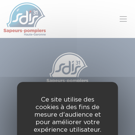
Panneau de gestion des cookies
Skip to content
SDIS de la Haute-Garonne
Ce site utilise des
49, chemin de l'Armurié
cookies à des fins de
C.S. 80123
31772 COLOMIERS CEDEX
mesure d'audience et
pour améliorer votre
Contactez-nous
expérience utilisateur.