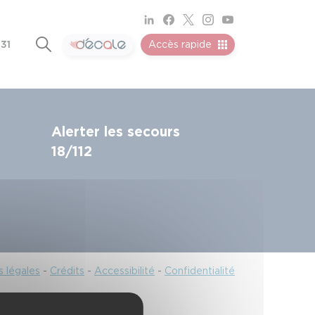
 31
Accès rapide
Alerter les secours
18/112
 légales
-
Crédits
-
Accessibilité
-
Confidentialité