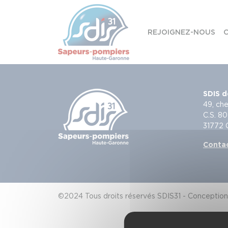
Panneau de gestion des cookies
REJOIGNEZ-NOUS
C
Skip to content
SDIS d
49, che
C.S. 80
31772
Conta
©2024 Tous droits réservés SDIS31 - Conception 