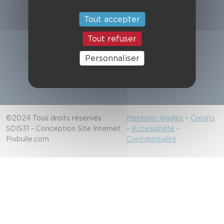
Suivez-nous
Tout accepter
Tout refuser
Alerter les secours
Personnaliser
18/112
©2024 Tous droits réservés
Mentions légales
-
Crédits
SDIS31 - Conception Site Internet
-
Accessibilité
-
Pixbulle.com
Confidentialité