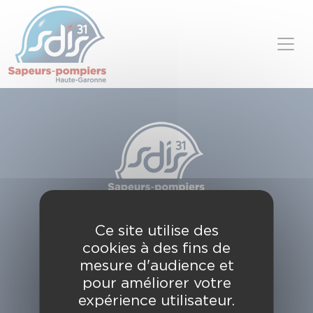
Panneau de gestion des cookies
Skip to content
SDIS de la Haute-Garonne
Ce site utilise des
49, chemin de l'Armurié
cookies à des fins de
C.S. 80123
31772 COLOMIERS CEDEX
mesure d'audience et
pour améliorer votre
Contactez-nous
expérience utilisateur.