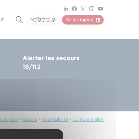
 31
Accès rapide
Alerter les secours
18/112
 légales
-
Crédits
-
Accessibilité
-
Confidentialité