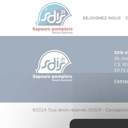
Panneau de gestion des cookies
REJOIGNEZ-NOUS
C
Skip to content
SDIS d
49, che
C.S. 80
31772
Conta
©2024 Tous droits réservés SDIS31 - Conception 