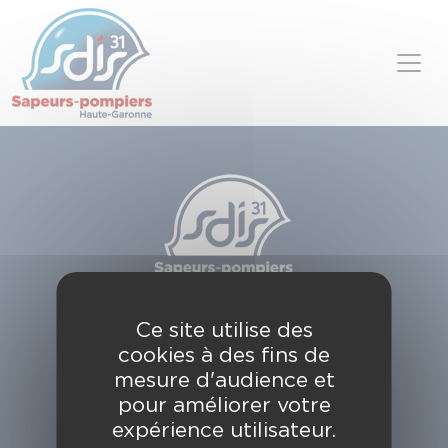
Panneau de gestion des cookies
Skip to content
SDIS de la Haute-Garonne
Ce site utilise des
49, chemin de l'Armurié
cookies à des fins de
C.S. 80123
31772 COLOMIERS CEDEX
mesure d'audience et
pour améliorer votre
Contactez-nous
expérience utilisateur.