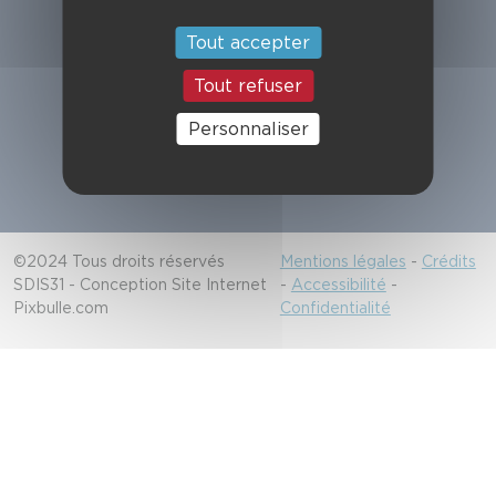
Suivez-nous
Tout accepter
Tout refuser
Alerter les secours
Personnaliser
18/112
©2024 Tous droits réservés
Mentions légales
-
Crédits
SDIS31 - Conception Site Internet
-
Accessibilité
-
Pixbulle.com
Confidentialité