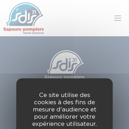
Panneau de gestion des cookies
Skip to content
SDIS de la Haute-Garonne
Ce site utilise des
49, chemin de l'Armurié
cookies à des fins de
C.S. 80123
31772 COLOMIERS CEDEX
mesure d'audience et
pour améliorer votre
Contactez-nous
expérience utilisateur.