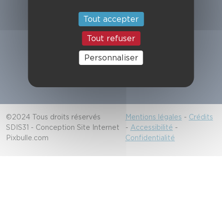
Suivez-nous
Tout accepter
Tout refuser
Alerter les secours
Personnaliser
18/112
©2024 Tous droits réservés
Mentions légales
-
Crédits
SDIS31 - Conception Site Internet
-
Accessibilité
-
Pixbulle.com
Confidentialité