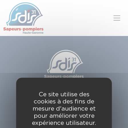
Panneau de gestion des cookies
Skip to content
SDIS de la Haute-Garonne
Ce site utilise des
49, chemin de l'Armurié
cookies à des fins de
C.S. 80123
31772 COLOMIERS CEDEX
mesure d'audience et
pour améliorer votre
Contactez-nous
expérience utilisateur.