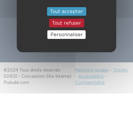
Suivez-nous
Tout accepter
Tout refuser
Alerter les secours
Personnaliser
18/112
©2024 Tous droits réservés
Mentions légales
-
Crédits
SDIS31 - Conception Site Internet
-
Accessibilité
-
Pixbulle.com
Confidentialité