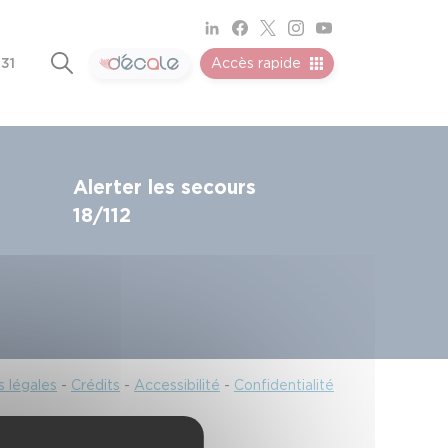
 31
Accès rapide
Alerter les secours
18/112
 légales
-
Crédits
-
Accessibilité
-
Confidentialité