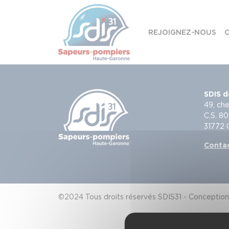
Panneau de gestion des cookies
REJOIGNEZ-NOUS
C
Skip to content
SDIS d
49, che
C.S. 80
31772
Conta
©2024 Tous droits réservés SDIS31 - Conception 