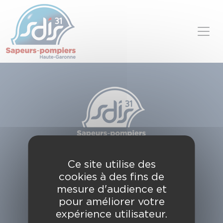
Panneau de gestion des cookies
Skip to content
SDIS de la Haute-Garonne
Ce site utilise des
49, chemin de l'Armurié
cookies à des fins de
C.S. 80123
31772 COLOMIERS CEDEX
mesure d'audience et
pour améliorer votre
Contactez-nous
expérience utilisateur.