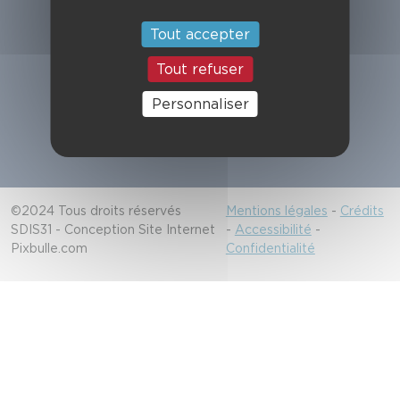
Suivez-nous
Tout accepter
Tout refuser
Alerter les secours
Personnaliser
18/112
©2024 Tous droits réservés
Mentions légales
-
Crédits
SDIS31 - Conception Site Internet
-
Accessibilité
-
Pixbulle.com
Confidentialité