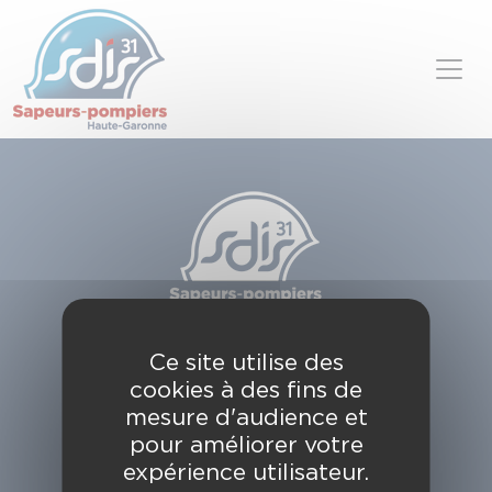
Panneau de gestion des cookies
Skip to content
SDIS de la Haute-Garonne
Ce site utilise des
49, chemin de l'Armurié
cookies à des fins de
C.S. 80123
31772 COLOMIERS CEDEX
mesure d'audience et
pour améliorer votre
Contactez-nous
expérience utilisateur.