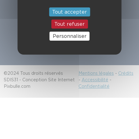
Suivez-nous
Tout accepter
Tout refuser
Alerter les secours
Personnaliser
18/112
©2024 Tous droits réservés
Mentions légales
-
Crédits
SDIS31 - Conception Site Internet
-
Accessibilité
-
Pixbulle.com
Confidentialité