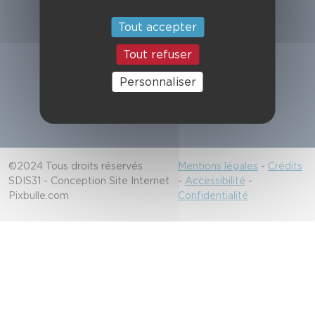
Suivez-nous
Tout accepter
Tout refuser
Alerter les secours
Personnaliser
18/112
©2024 Tous droits réservés
Mentions légales
-
Crédits
SDIS31 - Conception Site Internet
-
Accessibilité
-
Pixbulle.com
Confidentialité