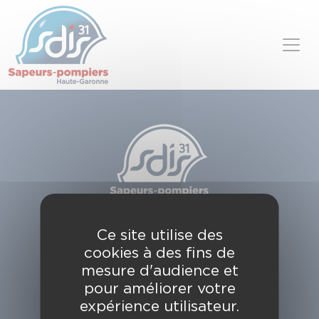
Panneau de gestion des cookies
Skip to content
SDIS de la Haute-Garonne
Ce site utilise des
49, chemin de l'Armurié
cookies à des fins de
C.S. 80123
31772 COLOMIERS CEDEX
mesure d'audience et
pour améliorer votre
Contactez-nous
expérience utilisateur.