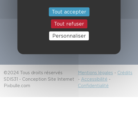
Suivez-nous
Tout accepter
Tout refuser
Alerter les secours
Personnaliser
18/112
©2024 Tous droits réservés
Mentions légales
-
Crédits
SDIS31 - Conception Site Internet
-
Accessibilité
-
Pixbulle.com
Confidentialité