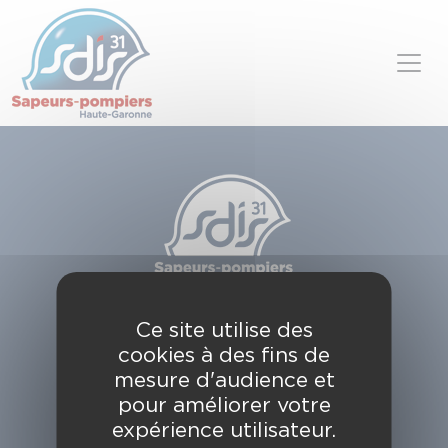
Panneau de gestion des cookies
Skip to content
SDIS de la Haute-Garonne
Ce site utilise des
49, chemin de l'Armurié
cookies à des fins de
C.S. 80123
31772 COLOMIERS CEDEX
mesure d'audience et
pour améliorer votre
Contactez-nous
expérience utilisateur.