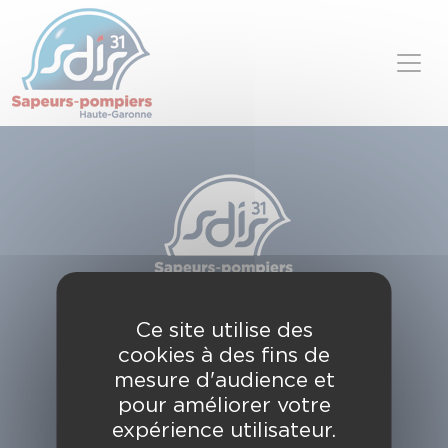
Panneau de gestion des cookies
Skip to content
SDIS de la Haute-Garonne
Ce site utilise des
49, chemin de l'Armurié
cookies à des fins de
C.S. 80123
31772 COLOMIERS CEDEX
mesure d'audience et
pour améliorer votre
Contactez-nous
expérience utilisateur.