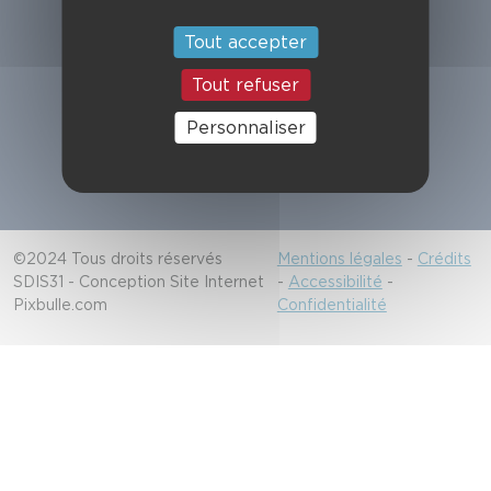
Suivez-nous
Tout accepter
Tout refuser
Alerter les secours
Personnaliser
18/112
©2024 Tous droits réservés
Mentions légales
-
Crédits
SDIS31 - Conception Site Internet
-
Accessibilité
-
Pixbulle.com
Confidentialité