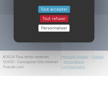
Suivez-nous
Tout accepter
Tout refuser
Alerter les secours
Personnaliser
18/112
©2024 Tous droits réservés
Mentions légales
-
Crédits
SDIS31 - Conception Site Internet
-
Accessibilité
-
Pixbulle.com
Confidentialité