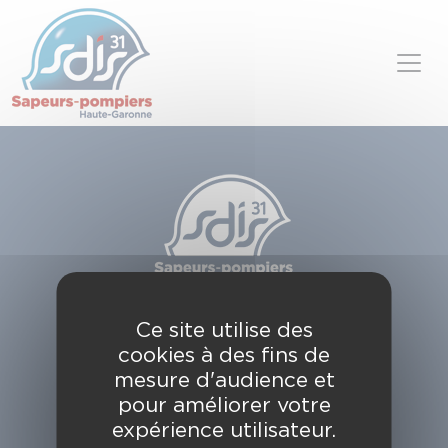
Panneau de gestion des cookies
Skip to content
SDIS de la Haute-Garonne
Ce site utilise des
49, chemin de l'Armurié
cookies à des fins de
C.S. 80123
31772 COLOMIERS CEDEX
mesure d'audience et
pour améliorer votre
Contactez-nous
expérience utilisateur.