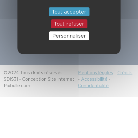
Suivez-nous
Tout accepter
Tout refuser
Alerter les secours
Personnaliser
18/112
©2024 Tous droits réservés
Mentions légales
-
Crédits
SDIS31 - Conception Site Internet
-
Accessibilité
-
Pixbulle.com
Confidentialité