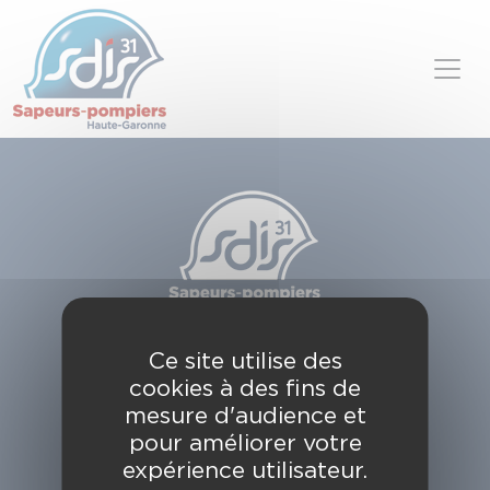
Panneau de gestion des cookies
Skip to content
SDIS de la Haute-Garonne
Ce site utilise des
49, chemin de l'Armurié
cookies à des fins de
C.S. 80123
31772 COLOMIERS CEDEX
mesure d'audience et
pour améliorer votre
Contactez-nous
expérience utilisateur.