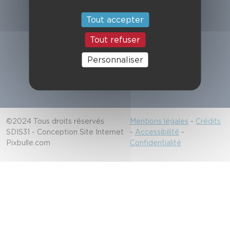
Suivez-nous
Tout accepter
Tout refuser
Alerter les secours
Personnaliser
18/112
©2024 Tous droits réservés
Mentions légales
-
Crédits
SDIS31 - Conception Site Internet
-
Accessibilité
-
Pixbulle.com
Confidentialité