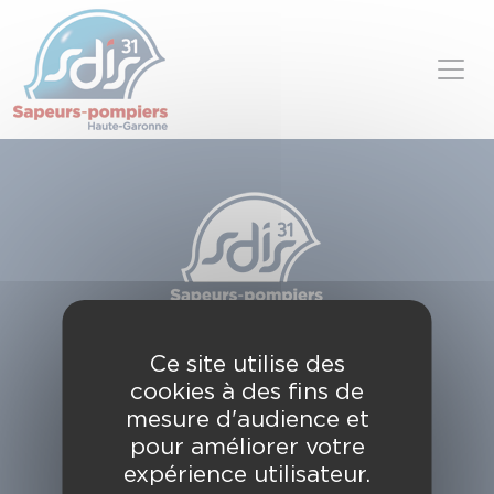
Panneau de gestion des cookies
Skip to content
SDIS de la Haute-Garonne
Ce site utilise des
49, chemin de l'Armurié
cookies à des fins de
C.S. 80123
31772 COLOMIERS CEDEX
mesure d'audience et
pour améliorer votre
Contactez-nous
expérience utilisateur.