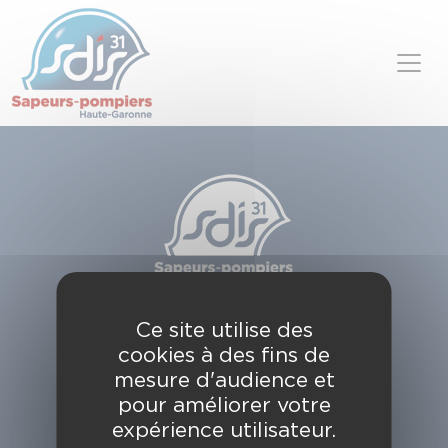
Panneau de gestion des cookies
Skip to content
SDIS de la Haute-Garonne
Ce site utilise des
49, chemin de l'Armurié
cookies à des fins de
C.S. 80123
31772 COLOMIERS CEDEX
mesure d'audience et
pour améliorer votre
Contactez-nous
expérience utilisateur.