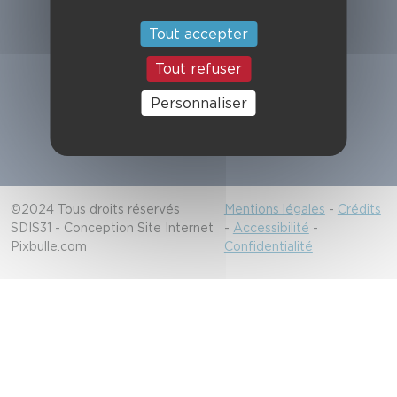
Suivez-nous
Tout accepter
Tout refuser
Alerter les secours
Personnaliser
18/112
©2024 Tous droits réservés
Mentions légales
-
Crédits
SDIS31 - Conception Site Internet
-
Accessibilité
-
Pixbulle.com
Confidentialité