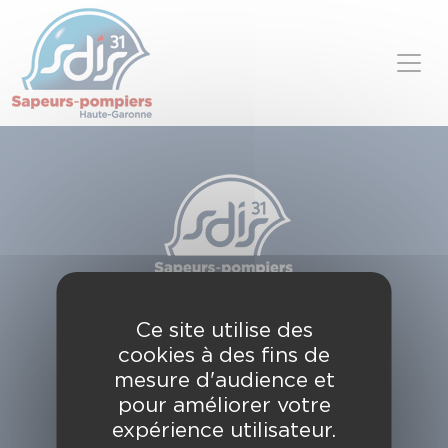
Panneau de gestion des cookies
Skip to content
SDIS de la Haute-Garonne
Ce site utilise des
49, chemin de l'Armurié
cookies à des fins de
C.S. 80123
31772 COLOMIERS CEDEX
mesure d'audience et
pour améliorer votre
Contactez-nous
expérience utilisateur.