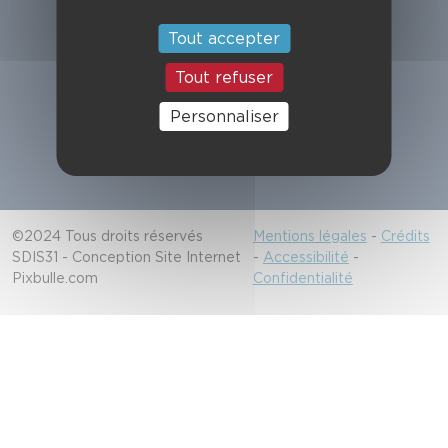
Suivez-nous
Tout accepter
Tout refuser
Alerter les secours
Personnaliser
18/112
©2024 Tous droits réservés
Mentions légales
-
Crédits
SDIS31 - Conception Site Internet
-
Accessibilité
-
Pixbulle.com
Confidentialité