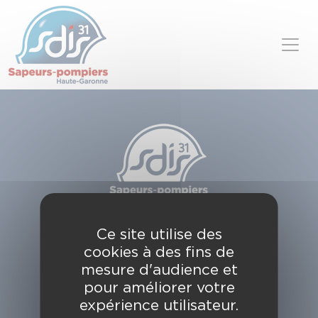
Panneau de gestion des cookies
Skip to content
SDIS de la Haute-Garonne
Ce site utilise des
49, chemin de l'Armurié
cookies à des fins de
C.S. 80123
31772 COLOMIERS CEDEX
mesure d'audience et
pour améliorer votre
Contactez-nous
expérience utilisateur.