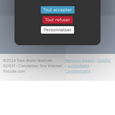
Suivez-nous
Tout accepter
Tout refuser
Alerter les secours
Personnaliser
18/112
©2024 Tous droits réservés
Mentions légales
-
Crédits
SDIS31 - Conception Site Internet
-
Accessibilité
-
Pixbulle.com
Confidentialité