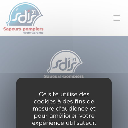
Panneau de gestion des cookies
Skip to content
SDIS de la Haute-Garonne
Ce site utilise des
49, chemin de l'Armurié
cookies à des fins de
C.S. 80123
31772 COLOMIERS CEDEX
mesure d'audience et
pour améliorer votre
Contactez-nous
expérience utilisateur.