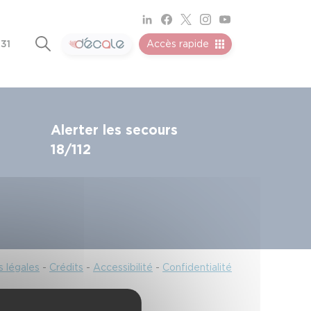
 31
Accès rapide
Alerter les secours
18/112
 légales
-
Crédits
-
Accessibilité
-
Confidentialité