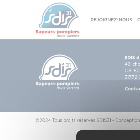
Panneau de gestion des cookies
REJOIGNEZ-NOUS
C
Skip to content
SDIS d
49, che
C.S. 80
31772
Conta
©2024 Tous droits réservés SDIS31 - Conception 