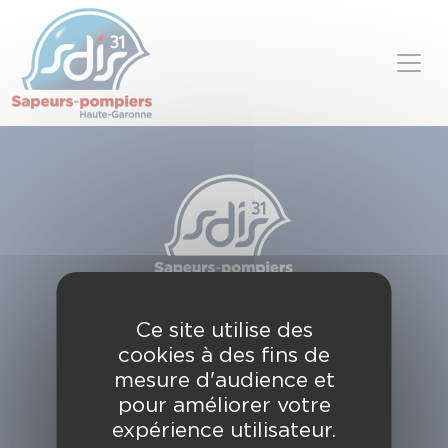
Panneau de gestion des cookies
Skip to content
SDIS de la Haute-Garonne
Ce site utilise des
49, chemin de l'Armurié
cookies à des fins de
C.S. 80123
31772 COLOMIERS CEDEX
mesure d'audience et
pour améliorer votre
Contactez-nous
expérience utilisateur.