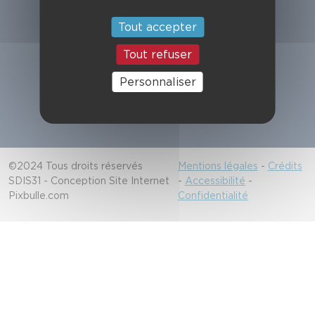
Suivez-nous
Tout accepter
Tout refuser
Alerter les secours
Personnaliser
18/112
©2024 Tous droits réservés
Mentions légales
-
Crédits
SDIS31 - Conception Site Internet
-
Accessibilité
-
Pixbulle.com
Confidentialité