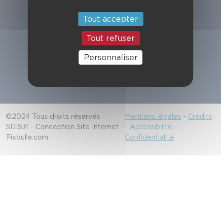
Suivez-nous
Tout accepter
Tout refuser
Alerter les secours
Personnaliser
18/112
©2024 Tous droits réservés
Mentions légales
-
Crédits
SDIS31 - Conception Site Internet
-
Accessibilité
-
Pixbulle.com
Confidentialité