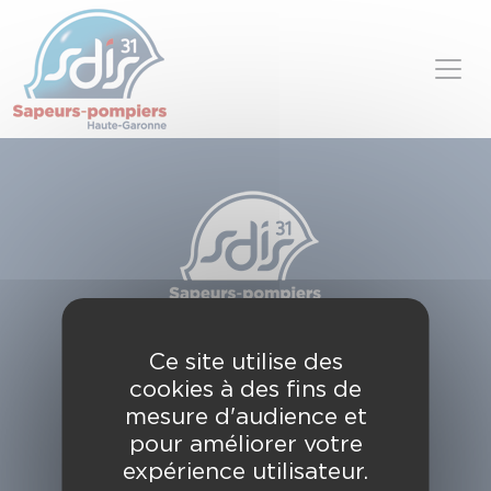
Panneau de gestion des cookies
Skip to content
SDIS de la Haute-Garonne
Ce site utilise des
49, chemin de l'Armurié
cookies à des fins de
C.S. 80123
31772 COLOMIERS CEDEX
mesure d'audience et
pour améliorer votre
Contactez-nous
expérience utilisateur.